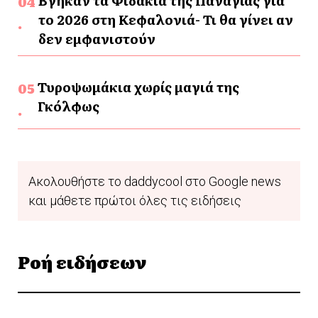
Βγήκαν τα Φιδάκια της Παναγίας για
το 2026 στη Κεφαλονιά- Τι θα γίνει αν
δεν εμφανιστούν
Τυροψωμάκια χωρίς μαγιά της
Γκόλφως
Ακολουθήστε το daddycool στο Google news
και μάθετε πρώτοι όλες τις ειδήσεις
Ροή ειδήσεων