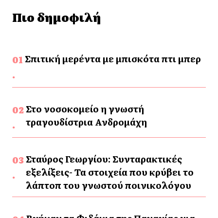
Πιο δημοφιλή
Σπιτική μερέντα με μπισκότα πτι μπερ
Στο νοσοκομείο η γνωστή
τραγουδίστρια Ανδρομάχη
Σταύρος Γεωργίου: Συνταρακτικές
εξελίξεις- Τα στοιχεία που κρύβει το
λάπτοπ του γνωστού ποινικολόγου