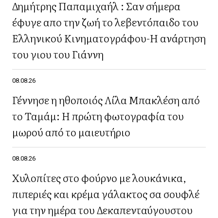
Δημήτρης Παπαμιχαήλ : Σαν σήμερα
έφυγε απο την ζωή το λεβεντόπαιδο του
Ελληνικού Κινηματογράφου-Η ανάρτηση
του γιου του Γιάννη
08.08.26
Γέννησε η ηθοποιός Λίλα Μπακλέση από
το Ταμάμ: Η πρώτη φωτογραφία του
μωρού από το μαιευτήριο
08.08.26
Χυλοπίτες στο φούρνο με λουκάνικα,
πιπεριές και κρέμα γάλακτος σα σουφλέ
για την ημέρα του Δεκαπενταύγουστου