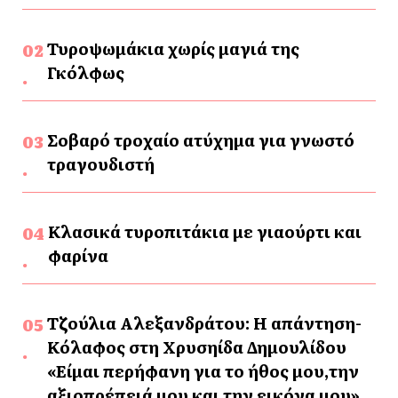
Τυροψωμάκια χωρίς μαγιά της
Γκόλφως
Σοβαρό τροχαίο ατύχημα για γνωστό
τραγουδιστή
Κλασικά τυροπιτάκια με γιαούρτι και
φαρίνα
Τζούλια Αλεξανδράτου: Η απάντηση-
Κόλαφος στη Χρυσηίδα Δημουλίδου
«Είμαι περήφανη για το ήθος μου,την
αξιοπρέπειά μου και την εικόνα μου»