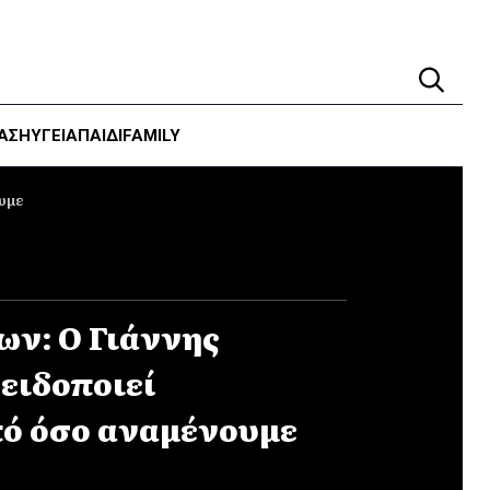
ΑΣΗ
ΥΓΕΊΑ
ΠΑΙΔΙ
FAMILY
υμε
ν: O Γιάννης
ειδοποιεί
πό όσο αναμένουμε