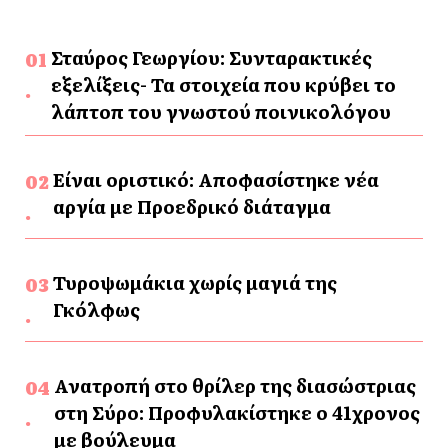
Σταύρος Γεωργίου: Συνταρακτικές
εξελίξεις- Τα στοιχεία που κρύβει το
λάπτοπ του γνωστού ποινικολόγου
Είναι οριστικό: Αποφασίστηκε νέα
αργία με Προεδρικό διάταγμα
Τυροψωμάκια χωρίς μαγιά της
Γκόλφως
Ανατροπή στο θρίλερ της διασώστριας
στη Σύρο: Προφυλακίστηκε ο 41χρονος
με βούλευμα