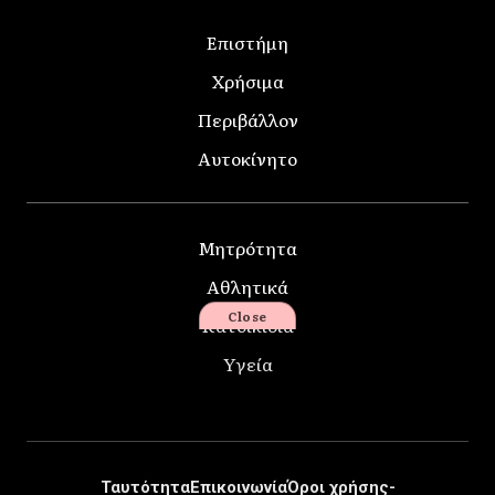
Επιστήμη
Χρήσιμα
Περιβάλλον
Αυτοκίνητο
Μητρότητα
Αθλητικά
Close
Κατοικίδια
Υγεία
Ταυτότητα
Επικοινωνία
Όροι χρήσης-