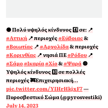
🟠 Πολύ υψηλός κίνδυνος 4️⃣ σε:
📍
#Αττική
📍 περιοχές
#Εύβοιας
&
#Βοιωτίας
📍
#Αργολίδα
& περιοχές
#Κορινθίας
📍 νησιά ΠΕ
#Ρόδου
📍
#Σάμο
#Ικαρία
#Χίο
&
#Ψαρά
🟡
Υψηλός κίνδυνος 3️⃣ σε πολλές
περιοχές
🚒Επιχειρησιακή…
pic.twitter.com/YIHrHkjxF7
—
Πυροσβεστικό Σώμα (@pyrosvestiki)
July 14, 2023