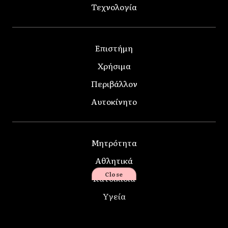
Τεχνολογία
Επιστήμη
Χρήσιμα
Περιβάλλον
Αυτοκίνητο
Μητρότητα
Αθλητικά
Close
Κατοικίδια
Υγεία