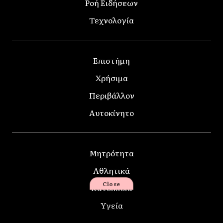
Ροή Ειδήσεων
Τεχνολογία
Επιστήμη
Χρήσιμα
Περιβάλλον
Αυτοκίνητο
Μητρότητα
Αθλητικά
Close
Κατοικίδια
Υγεία