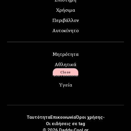
Χρήσιμα
Περιβάλλον
Αυτοκίνητο
Μητρότητα
Αθλητικά
Close
Κατοικίδια
Υγεία
Ταυτότητα
Επικοινωνία
Όροι χρήσης-
Οι ειδήσεις σε tag
© 2026 Daddy-Cool.gr