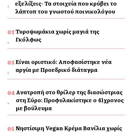
εξελίξεις- Τα στοιχεία που κρύβει το
λάπτοπ του γνωστού ποινικολόγου
Τυροψωμάκια χωρίς μαγιά της
Γκόλφως
Είναι οριστικό: Αποφασίστηκε νέα
αργία με Προεδρικό διάταγμα
Ανατροπή στο θρίλερ της διασώστριας
στη Σύρο: Προφυλακίστηκε ο 41χρονος
με βούλευμα
Νηστίσιμη Vegan Κρέμα Βανίλια χωρίς