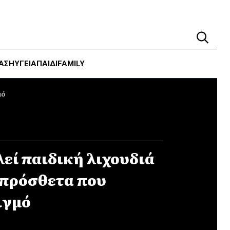
ΑΣΗ
ΥΓΕΊΑ
ΠΑΙΔΙ
FAMILY
μό
εί παιδική λιχουδιά
 πρόσθετα που
ιγμό