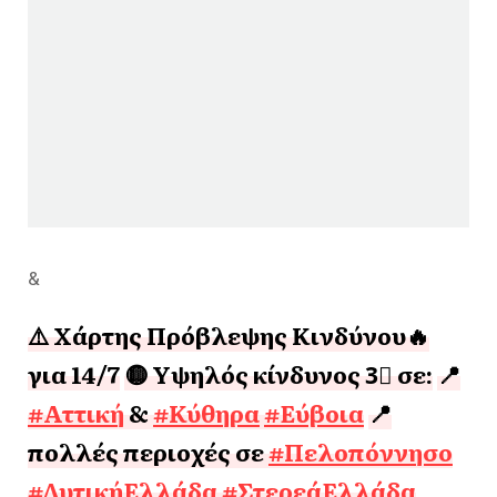
&
⚠️ Χάρτης Πρόβλεψης Κινδύνου🔥
για 14/7
🟡 Yψηλός κίνδυνος 3⃣ σε:
📍
#Αττική
&
#Κύθηρα
#Εύβοια
📍
πολλές περιοχές σε
#Πελοπόννησο
#ΔυτικήΕλλάδα
#ΣτερεάΕλλάδα