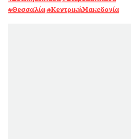
#Θεσσαλία
#ΚεντρικήΜακεδονία