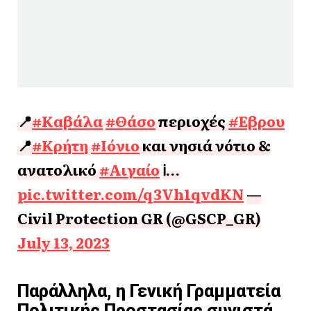
📍
#Καβάλα
#Θάσο
περιοχές
#Έβρου
📍
#Κρήτη
#Ιόνιο
και νησιά νότιο &
ανατολικό
#Αιγαίο
ℹ️…
pic.twitter.com/q3Vh1qvdKN
—
Civil Protection GR (@GSCP_GR)
July 13, 2023
Παράλληλα, η Γενική Γραμματεία
Πολιτικής Προστασίας συνιστά