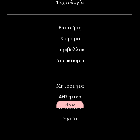
Τεχνολογία
Επιστήμη
Χρήσιμα
Περιβάλλον
Αυτοκίνητο
Μητρότητα
Αθλητικά
Close
Κατοικίδια
Υγεία