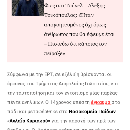
Φως στο Τούνελ – Αλέξης
Τσικόπουλος: «Ήταν
απογοητευμένος όχι όμως
άνθρωπος που θα έφευγε έτσι
– Πιστεύω ότι κάποιος τον
πείραξε»
Σύμφωνα με την ΕΡΤ, σε εξέλιξη βρίσκονται οι
έρευνες του Τμήματος Ασφαλείας Γαλατσίου, για
την ταυτοποίηση και τον εντοπισμό μίας παρέας
πέντε ανηλίκων. Ο 14χρονος υπέστη
έγκαυμα
στο
πόδι και μεταφέρθηκε στο
Νοσοκομείο Παίδων
«Αγλαΐα Κυριακού»
για την παροχή των πρώτων
βοηθειών. Οι δράστες τράπηκαν σε φυγή αμέσως