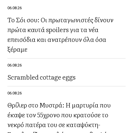
06.08.26
Το Σόι σου: Οι πρωταγωνιστές δίνουν
πρώτα καυτά spoilers για τα νέα
επεισόδια και ανατρέπουν όλα όσα
ξέραμε
06.08.26
Scrambled cottage eggs
06.08.26
Θρίλερ στο Μυστρά: Η μαρτυρία που
έκαψε τον 55χρονο που κρατούσε το
νεκρό πατέρα του σε καταψύκτη-