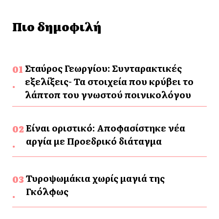
Πιο δημοφιλή
Σταύρος Γεωργίου: Συνταρακτικές
εξελίξεις- Τα στοιχεία που κρύβει το
λάπτοπ του γνωστού ποινικολόγου
Είναι οριστικό: Αποφασίστηκε νέα
αργία με Προεδρικό διάταγμα
Τυροψωμάκια χωρίς μαγιά της
Γκόλφως