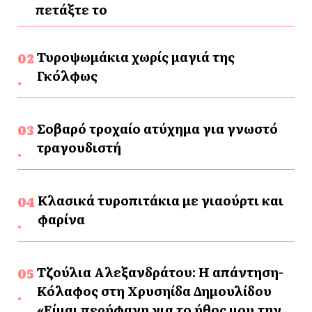
πετάξτε το
Τυροψωμάκια χωρίς μαγιά της
Γκόλφως
Σοβαρό τροχαίο ατύχημα για γνωστό
τραγουδιστή
Κλασικά τυροπιτάκια με γιαούρτι και
φαρίνα
Τζούλια Αλεξανδράτου: Η απάντηση-
Κόλαφος στη Χρυσηίδα Δημουλίδου
«Είμαι περήφανη για το ήθος μου,την