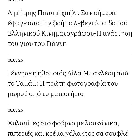
Δημήτρης Παπαμιχαήλ : Σαν σήμερα
έφυγε απο την ζωή το λεβεντόπαιδο του
Ελληνικού Κινηματογράφου-Η ανάρτηση
του γιου του Γιάννη
08.08.26
Γέννησε η ηθοποιός Λίλα Μπακλέση από
το Ταμάμ: Η πρώτη φωτογραφία του
μωρού από το μαιευτήριο
08.08.26
Χυλοπίτες στο φούρνο με λουκάνικα,
πιπεριές και κρέμα γάλακτος σα σουφλέ