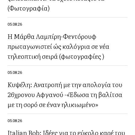
(Φωτογραφία)
05.08.26
Η Μάρθα Λαμπίρη-Φεντόρουφ
πρωταγωνιστεί ώς καλόγρια σε νέα
τηλεοπτική σειρά (φωτογραφίες )
05.08.26
Κυψέλη: Ανατροπή με την απολογία του
26χρονου Αφγανού -«Έδωσα τη βαλίτσα
με τη σορό σε έναν ηλικιωμένο»
05.08.26
Italian Bob: Ιδέες για το εύκολο καρέ του