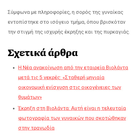
Σύμφωνα με πληροφορίες, η σορός της γυναίκας
εντοπίστηκε στο ισόγειο τμήμα, όπου βρισκόταν
την στιγμή της ισχυρής έκρηξης και της πυρκαγιάς.
Σχετικά άρθρα
Η Νέα ανακοίνωση από την εταιρεία Βιολάντα
μετά τις 5 νεκρές: «Σταθερή μηνιαία
οικονομική ενίσχυση στις οικογένειες των
θυμάτων»
Έκρηξη στη Βιολάντα: Αυτή είναι η τελευταία
φωτογραφία των γυναικών που σκοτώθηκαν
στην τραγωδία