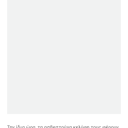
Την ίδια ώρα, τα ασβεστούχα κελύφη τους φέρουν