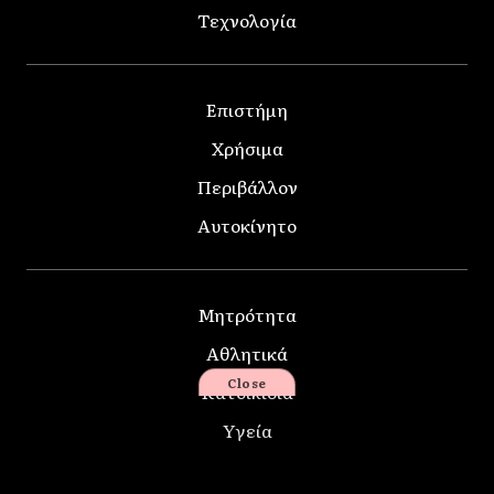
Τεχνολογία
Επιστήμη
Χρήσιμα
Περιβάλλον
Αυτοκίνητο
Μητρότητα
Αθλητικά
Close
Κατοικίδια
Υγεία