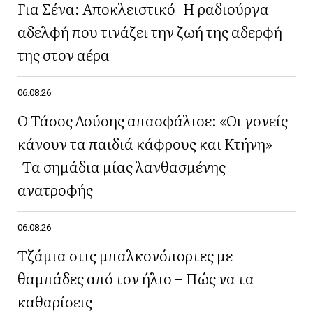
Για Σένα: Αποκλειστικό -Η ραδιούργα
αδελφή που τινάζει την ζωή της αδερφή
της στον αέρα
06.08.26
Ο Τάσος Δούσης απασφάλισε: «Οι γονείς
κάνουν τα παιδιά κάφρους και Κτήνη»
-Τα σημάδια μίας λανθασμένης
ανατροφής
06.08.26
Τζάμια στις μπαλκονόπορτες με
θαμπάδες από τον ήλιο – Πώς να τα
καθαρίσεις