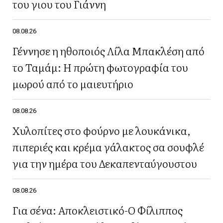
του γιου του Γιάννη
08.08.26
Γέννησε η ηθοποιός Λίλα Μπακλέση από
το Ταμάμ: Η πρώτη φωτογραφία του
μωρού από το μαιευτήριο
08.08.26
Χυλοπίτες στο φούρνο με λουκάνικα,
πιπεριές και κρέμα γάλακτος σα σουφλέ
για την ημέρα του Δεκαπενταύγουστου
08.08.26
Για σένα: Αποκλειστικό-Ο Φίλιππος