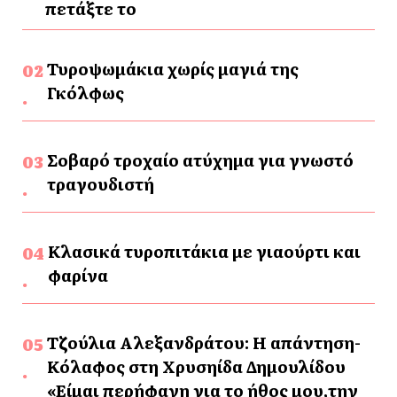
πετάξτε το
Τυροψωμάκια χωρίς μαγιά της
Γκόλφως
Σοβαρό τροχαίο ατύχημα για γνωστό
τραγουδιστή
Κλασικά τυροπιτάκια με γιαούρτι και
φαρίνα
Τζούλια Αλεξανδράτου: Η απάντηση-
Κόλαφος στη Χρυσηίδα Δημουλίδου
«Είμαι περήφανη για το ήθος μου,την