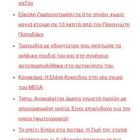
σεζόν
Εύκολη ζαμπονοτυρόπιτα στο τηγάνι χωρίς
μαγιά έτοιμη σε 10 λεπτά από τον Παναγιώτη
Παπαδάκη
Τραγωδία με οδοντίατρο που σκότωσε τα
ανήλικα παιδιά του και στη συνέχεια
αυτοπυρπολήθηκε στο αυτοκίνητο του.
Κανακάρα: Η Ελένη Κοκκίδου στη νέα σειρά
του MEGA
Temu: Ανακαλείται άμεσα γνωστό προϊόν με
απαγορευμένη ουσία: Είναι επικίνδυνο για την
υγεία (φωτογραφία)
Το σπίτι δίπλα στο ποτάμι: Η ζωή της χτυπά
αλύπητα και οι 5 αδερφές παίρνουν τη πιο