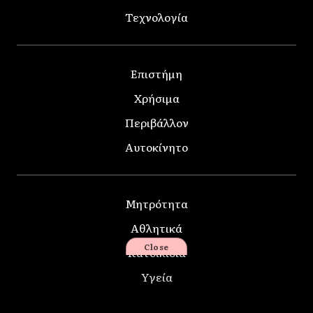
Τεχνολογία
Επιστήμη
Χρήσιμα
Περιβάλλον
Αυτοκίνητο
Μητρότητα
Αθλητικά
Close
Κατοικίδια
Υγεία