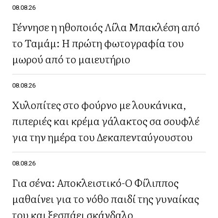
08.08.26
Γέννησε η ηθοποιός Λίλα Μπακλέση από
το Ταμάμ: Η πρώτη φωτογραφία του
μωρού από το μαιευτήριο
08.08.26
Χυλοπίτες στο φούρνο με λουκάνικα,
πιπεριές και κρέμα γάλακτος σα σουφλέ
για την ημέρα του Δεκαπενταύγουστου
08.08.26
Για σένα: Αποκλειστικό-Ο Φίλιππος
μαθαίνει για το νόθο παιδί της γυναίκας
του και ξεσπάει σκάνδαλο