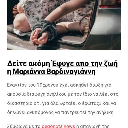
Δείτε ακόμη
Έφυγε απο την ζωή
η Μαριάννα Βαρδινογιάννη
Εναντίον του 19χρονου έχει ασκηθεί δίωξη για
ακούσια διαφυγή ανηλίκου με τον ίδιο να λέει στο
δικαστήριο οτι για όλα «φταίει ο έρωτας» και να
δηλώνει ανυπόμονος να παντρευτεί την ανήλικη.
Σύμφωνα με το
gegonota.news
η απαγωγή της