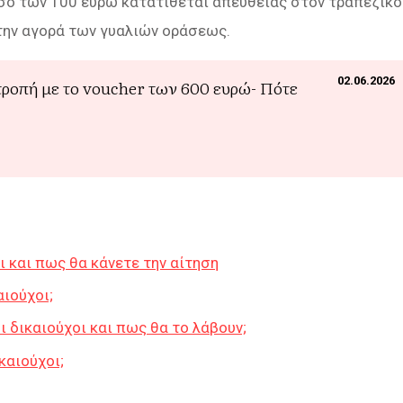
οσό των 100 ευρώ κατατίθεται απευθείας στον τραπεζικό
 την αγορά των γυαλιών οράσεως.
02.06.2026
τροπή με το voucher των 600 ευρώ- Πότε
ι και πως θα κάνετε την αίτηση
αιούχοι;
ι δικαιούχοι και πως θα το λάβουν;
καιούχοι;