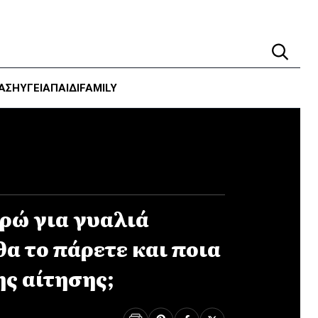
ΑΣΗ
ΥΓΕΊΑ
ΠΑΙΔΙ
FAMILY
υρώ για γυαλιά
α το πάρετε και ποια
ης αίτησης;