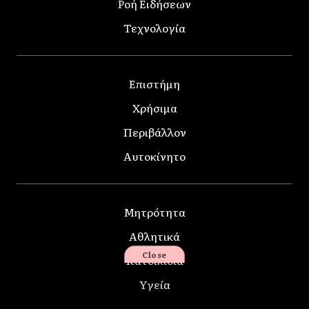
Ροή Ειδήσεων
Τεχνολογία
Επιστήμη
Χρήσιμα
Περιβάλλον
Αυτοκίνητο
Μητρότητα
Αθλητικά
Close
Κατοικίδια
Υγεία