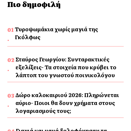
Πιο δημοφιλή
Τυροψωμάκια χωρίς μαγιά της
Γκόλφως
Σταύρος Γεωργίου: Συνταρακτικές
εξελίξεις- Τα στοιχεία που κρύβει το
λάπτοπ του γνωστού ποινικολόγου
Δώρο καλοκαιριού 2026: Πληρώνεται
αύριο- Ποιοι θα δουν χρήματα στους
λογαριασμούς τους;
Γιαγιά και μαμά δολοφόνησαν τα