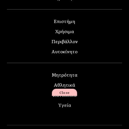
Επιστήμη
Χρήσιμα
Περιβάλλον
Αυτοκίνητο
Μητρότητα
Αθλητικά
Close
Κατοικίδια
Υγεία