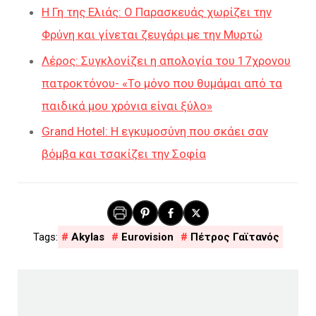
Η Γη της Ελιάς: Ο Παρασκευάς χωρίζει την
Φρύνη και γίνεται ζευγάρι με την Μυρτώ
Λέρος: Συγκλονίζει η απολογία του 17χρονου
πατροκτόνου- «Το μόνο που θυμάμαι από τα
παιδικά μου χρόνια είναι ξύλο»
Grand Hotel: Η εγκυμοσύνη που σκάει σαν
βόμβα και τσακίζει την Σοφία
Akylas
Eurovision
Πέτρος Γαϊτανός