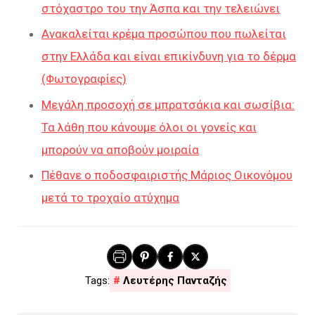
στόχαστρο του την Άσπα και την τελειώνει
Ανακαλείται κρέμα προσώπου που πωλείται
στην Ελλάδα και είναι επικίνδυνη για το δέρμα
(Φωτογραφίες)
Μεγάλη προσοχή σε μπρατσάκια και σωσίβια:
Τα λάθη που κάνουμε όλοι οι γονείς και
μπορούν να αποβούν μοιραία
Πέθανε ο ποδοσφαιριστής Μάριος Οικονόμου
μετά το τροχαίο ατύχημα
Λευτέρης Πανταζής