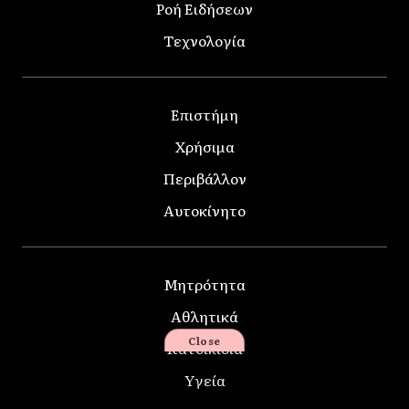
Ροή Ειδήσεων
Τεχνολογία
Επιστήμη
Χρήσιμα
Περιβάλλον
Αυτοκίνητο
Μητρότητα
Αθλητικά
Close
Κατοικίδια
Υγεία