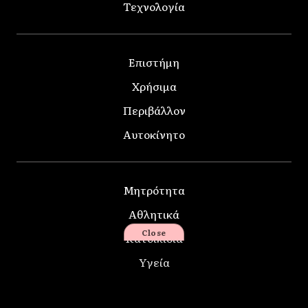
Τεχνολογία
Επιστήμη
Χρήσιμα
Περιβάλλον
Αυτοκίνητο
Μητρότητα
Αθλητικά
Close
Κατοικίδια
Υγεία