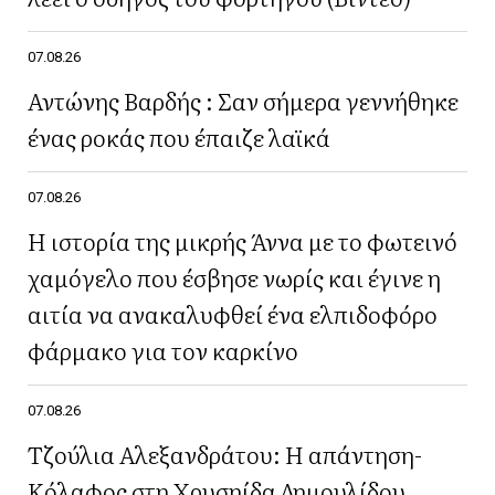
07.08.26
Αντώνης Βαρδής : Σαν σήμερα γεννήθηκε
ένας ροκάς που έπαιζε λαϊκά
07.08.26
Η ιστορία της μικρής Άννα με το φωτεινό
χαμόγελο που έσβησε νωρίς και έγινε η
αιτία να ανακαλυφθεί ένα ελπιδοφόρο
φάρμακο για τον καρκίνο
07.08.26
Τζούλια Αλεξανδράτου: Η απάντηση-
Κόλαφος στη Χρυσηίδα Δημουλίδου