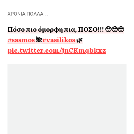
ΧΡΟΝΙΑ ΠΟΛΛΑ….
Πόσο πιο όμορφη πια, ΠΟΣΟ!!! 🥹🥹🥹
#sasmos
🌺
#vasilikos
🌿
pic.twitter.com/jnCKmqbkxz