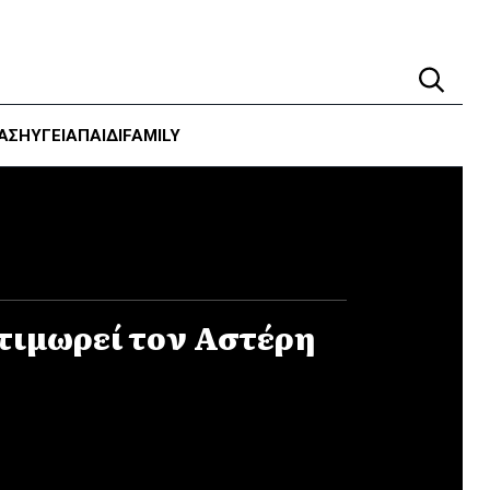
ΑΣΗ
ΥΓΕΊΑ
ΠΑΙΔΙ
FAMILY
τιμωρεί τον Αστέρη