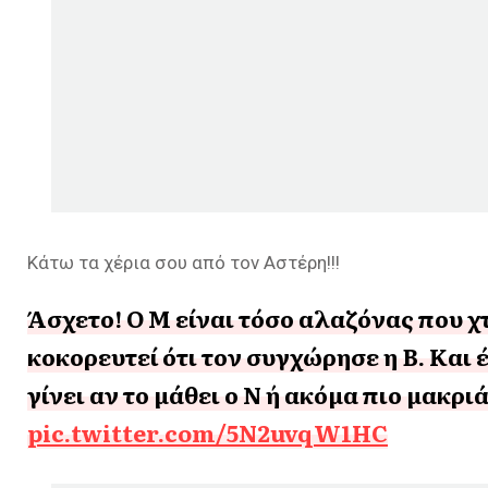
Κάτω τα χέρια σου από τον Αστέρη!!!
Άσχετο! Ο Μ είναι τόσο αλαζόνας που χ
κοκορευτεί ότι τον συγχώρησε η Β. Και 
γίνει αν το μάθει ο Ν ή ακόμα πιο μακριά
pic.twitter.com/5N2uvqW1HC