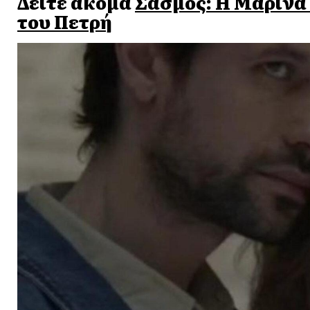
Δείτε ακόμα
Σασμός: Η Μαρίνα 
του Πετρή