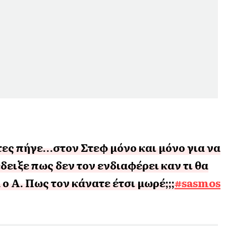
τες πήγε…στον Στεφ μόνο και μόνο για να
έδειξε πως δεν τον ενδιαφέρει καν τι θα
 ο Α. Πως τον κάνατε έτσι μωρέ;;;
#sasmos