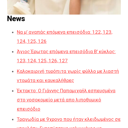
News
Να μ’ αγαπάς επόμενα επεισόδια: 122, 123,
124, 125, 126
Άγιος Έρωτας επόμενα επεισόδια Β’ κύκλος:
123, 124, 125, 126, 127
Καλοκαιρινή τυρόπιτα χωρίς φύλλο με λιαστή
ντομάτα και καυκαλήθρες
Έκτακτο: Ο Γιάννης Παπαμιχαήλ εσπευσμένα
στο νοσοκομείο μετά απο λιποθυμικό
επεισόδιο
Τραγωδία με 9χρονο που ήταν κλειδωμένος σε