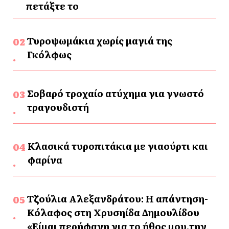
πετάξτε το
Τυροψωμάκια χωρίς μαγιά της
Γκόλφως
Σοβαρό τροχαίο ατύχημα για γνωστό
τραγουδιστή
Κλασικά τυροπιτάκια με γιαούρτι και
φαρίνα
Τζούλια Αλεξανδράτου: Η απάντηση-
Κόλαφος στη Χρυσηίδα Δημουλίδου
«Είμαι περήφανη για το ήθος μου,την