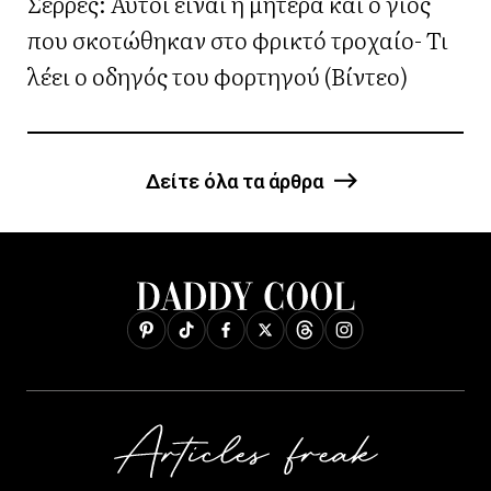
Σερρές: Αυτοί είναι η μητέρα και ο γιος
που σκοτώθηκαν στο φρικτό τροχαίο- Τι
λέει ο οδηγός του φορτηγού (Βίντεο)
Δείτε όλα τα άρθρα