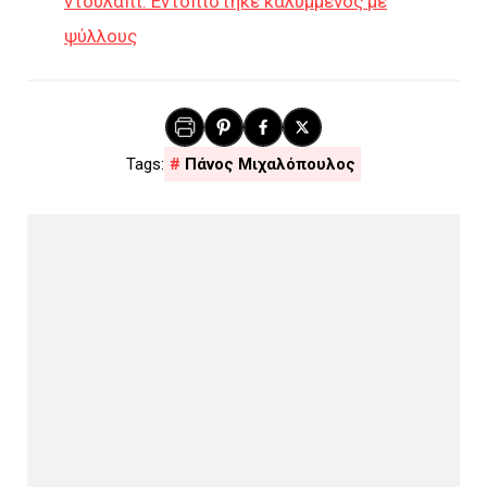
ντουλάπι: Εντοπίστηκε καλυμμένος με
ψύλλους
Πάνος Μιχαλόπουλος