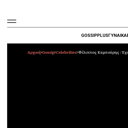
GOSSIP
PLUS
ΓΥΝΑΙΚΑ
Αρχική
Gossip
Celebrities
Φίλιππος Kαμπούρης : Έχα