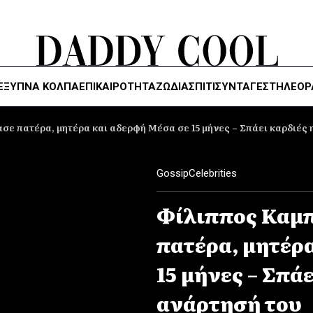
ΈΞΥΠΝΑ ΚΌΛΠΑ
ΕΠΙΚΑΙΡΟΤΗΤΑ
ΖΏΔΙΑ
ΣΠΙΤΙ
ΣΥΝΤΑΓΕΣ
ΤΗΛΕΌΡ
σε πατέρα, μητέρα και αδερφή Μέσα σε 15 μήνες – Σπάει καρδιές 
Gossip
Celebrities
Φίλιππος Kαμπ
πατέρα, μητέρ
15 μήνες – Σπάε
ανάρτησή του