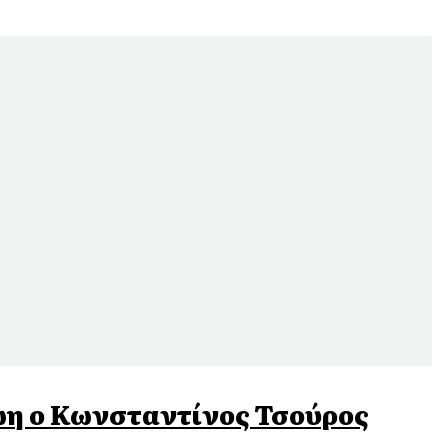
ωη ο Κωνσταντίνος Τσούρος