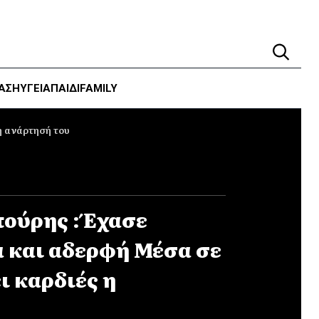
ΑΣΗ
ΥΓΕΊΑ
ΠΑΙΔΙ
FAMILY
η ανάρτησή του
ούρης : Έχασε
α και αδερφή Μέσα σε
ι καρδιές η