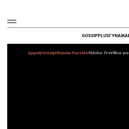
GOSSIP
PLUS
ΓΥΝΑΙΚΑ
Αρχική
Gossip
Famous Parents
Πάολα: Γενέθλια για