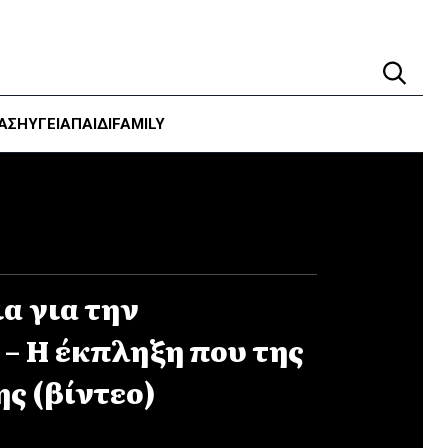
ΑΣΗ
ΥΓΕΊΑ
ΠΑΙΔΙ
FAMILY
α για την
– Η έκπληξη που της
ης (βίντεο)