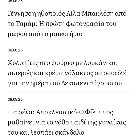
08.08.26
Γέννησε η ηθοποιός Λίλα Μπακλέση από
το Ταμάμ: Η πρώτη φωτογραφία του
μωρού από το μαιευτήριο
08.08.26
Χυλοπίτες στο φούρνο με λουκάνικα,
πιπεριές και κρέμα γάλακτος σα σουφλέ
για την ημέρα του Δεκαπενταύγουστου
08.08.26
Για σένα: Αποκλειστικό-Ο Φίλιππος
μαθαίνει για το νόθο παιδί της γυναίκας
του και ξεσπάει σκάνδαλο