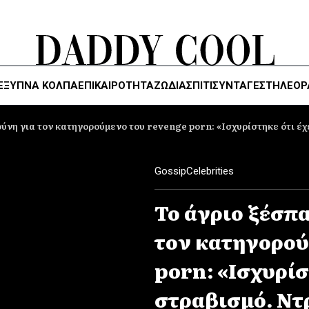
ΈΞΥΠΝΑ ΚΌΛΠΑ
ΕΠΙΚΑΙΡΟΤΗΤΑ
ΖΏΔΙΑ
ΣΠΙΤΙ
ΣΥΝΤΑΓΕΣ
ΤΗΛΕΌΡ
ύνη για τον κατηγορούμενο του revenge porn: «Ισχυρίστηκε ότι έχ
Gossip
Celebrities
Το άγριο ξέσπ
τον κατηγορού
porn: «Ισχυρίσ
στραβισμό. Ντ