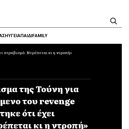
ΑΣΗ
ΥΓΕΊΑ
ΠΑΙΔΙ
FAMILY
ει στραβισμό. Ντρέπεται κι η ντροπή»
ασμα της Τούνη για
μενο του revenge
τηκε ότι έχει
ρέπεται κι η ντροπή»