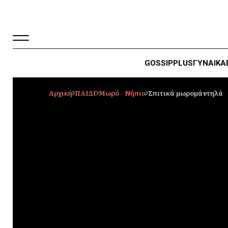
GOSSIP
PLUS
ΓΥΝΑΙΚΑ
Αρχική
ΠΑΙΔΙ
Μωρό - Νήπιο
Σπιτικά μωρομάντηλά