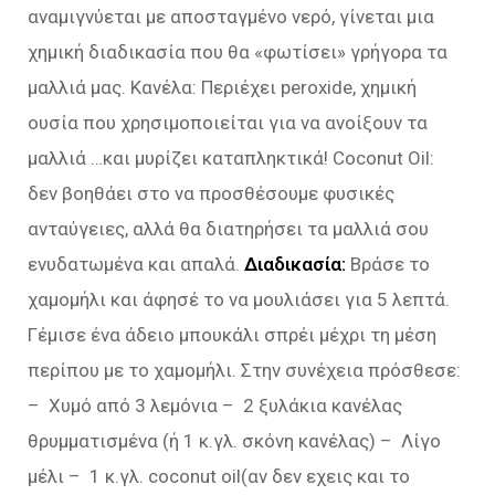
αναμιγνύεται με αποσταγμένο νερό, γίνεται μια
χημική διαδικασία που θα «φωτίσει» γρήγορα τα
μαλλιά μας. Κανέλα: Περιέχει peroxide, χημική
ουσία που χρησιμοποιείται για να ανοίξουν τα
μαλλιά …και μυρίζει καταπληκτικά! Coconut Oil:
δεν βοηθάει στο να προσθέσουμε φυσικές
ανταύγειες, αλλά θα διατηρήσει τα μαλλιά σου
ενυδατωμένα και απαλά.
Διαδικασία:
Βράσε το
χαμομήλι και άφησέ το να μουλιάσει για 5 λεπτά.
Γέμισε ένα άδειο μπουκάλι σπρέι μέχρι τη μέση
περίπου με το χαμομήλι. Στην συνέχεια πρόσθεσε:
– Χυμό από 3 λεμόνια – 2 ξυλάκια κανέλας
θρυμματισμένα (ή 1 κ.γλ. σκόνη κανέλας) – Λίγο
μέλι – 1 κ.γλ. coconut oil(αν δεν εχεις και το