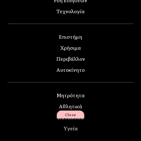
Τεχνολογία
Επιστήμη
Χρήσιμα
Περιβάλλον
Αυτοκίνητο
Μητρότητα
Αθλητικά
Close
Κατοικίδια
Υγεία