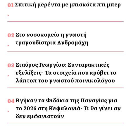
Σπιτική μερέντα με μπισκότα πτι μπερ
Στο νοσοκομείο η γνωστή
τραγουδίστρια Ανδρομάχη
Σταύρος Γεωργίου: Συνταρακτικές
εξελίξεις- Τα στοιχεία που κρύβει το
λάπτοπ του γνωστού ποινικολόγου
Βγήκαν τα Φιδάκια της Παναγίας για
το 2026 στη Κεφαλονιά- Τι θα γίνει αν
δεν εμφανιστούν