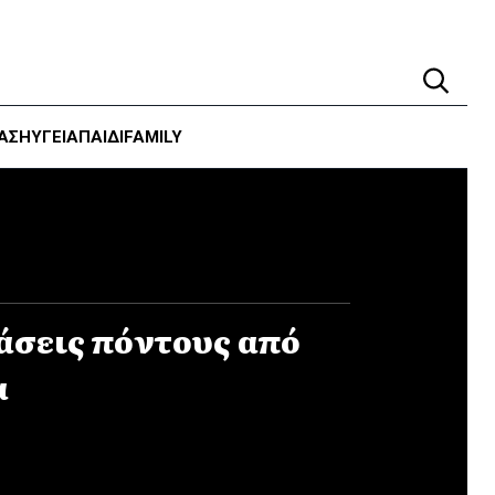
ΑΣΗ
ΥΓΕΊΑ
ΠΑΙΔΙ
FAMILY
χάσεις πόντους από
α