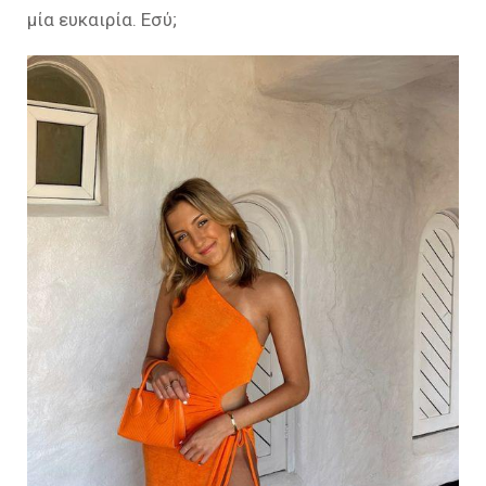
μία ευκαιρία. Εσύ;