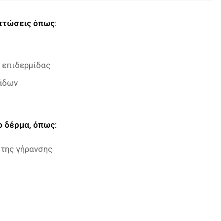
ιπτώσεις όπως:
 επιδερμίδας
γάδων
ο δέρμα, όπως:
 της γήρανσης