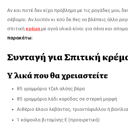
Αν και ποτέ δεν είχα πρόβλημα με τις ραγάδες μου, δε
σέβομαι. Αν λοιπόν κι εσύ δε θες να βλέπεις άλλο ραγά
σπιτική
κρέμα
με αγνά υλικά είναι για σένα και απο
παρακάτω:
Συνταγή για Σπιτική κρέμ
Υλικά που θα χρειαστείτε
85 γραμμάρια τζελ αλόης βέρα
85 γραμμάρια λάδι καρύδας σε στερεή μορφή
Αιθέριο έλαιο λεβάντας, τριαντάφυλλου ή βανίλι
1 κάψουλα βιταμίνης Ε (προαιρετικά)