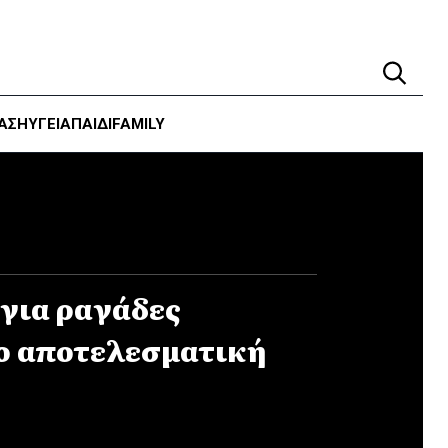
ΑΣΗ
ΥΓΕΊΑ
ΠΑΙΔΙ
FAMILY
 για ραγάδες
ιο αποτελεσματική