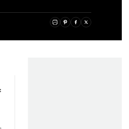
υ
ε
α