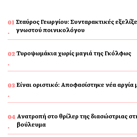
Σταύρος Γεωργίου: Συνταρακτικές εξελίξε
γνωστού ποινικολόγου
Τυροψωμάκια χωρίς μαγιά της Γκόλφως
Είναι οριστικό: Αποφασίστηκε νέα αργία
Ανατροπή στο θρίλερ της διασώστριας στ
βούλευμα