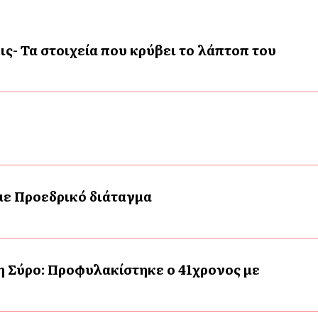
ις- Τα στοιχεία που κρύβει το λάπτοπ του
 με Προεδρικό διάταγμα
η Σύρο: Προφυλακίστηκε ο 41χρονος με