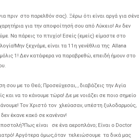
ια πριν στο παρελθόν σας). Ξέρω ότι είναι αργά για σένα
χαρητήρια για την αποφοίτησή σου από Λύκειο! Αν δεν
. Να πάρεις το πτυχίο! Εσείς (εμείς) είμαστε στο
λογία!Μην ξεχνάμε, είναι τα 11η γενέθλια της Allana
 μόλις 1! Δεν κατάφερα να παραβρεθώ, επειδή ήμουν στο
ου.
η σου με το Θεό; Προσεύχεσαι, , διαβάζεις την Αγία
ς και να το κάνουμε τώρα! Δε με νοιάζει σε ποιο σημείο
 κάνουμε! Τον Χριστό τον χλεύασαν, υπέστη ξυλοδαρμούς,
δεν έκανε κακό σε κανέναν!
 αποστολή?Πως είναι σε ένα αεροπλάνο; Είναι ο Doctor
γιατρό! Αργότερα όμως,όταν τελειώσουμε τα δικά μας