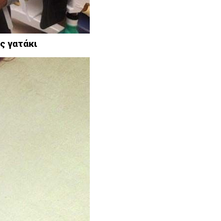
ας γατάκι