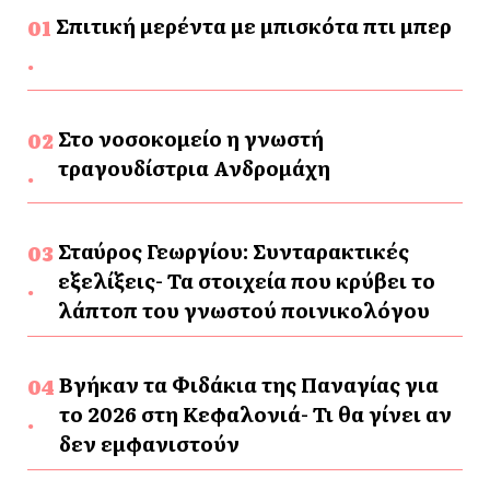
Σπιτική μερέντα με μπισκότα πτι μπερ
Στο νοσοκομείο η γνωστή
τραγουδίστρια Ανδρομάχη
Σταύρος Γεωργίου: Συνταρακτικές
εξελίξεις- Τα στοιχεία που κρύβει το
λάπτοπ του γνωστού ποινικολόγου
Βγήκαν τα Φιδάκια της Παναγίας για
το 2026 στη Κεφαλονιά- Τι θα γίνει αν
δεν εμφανιστούν