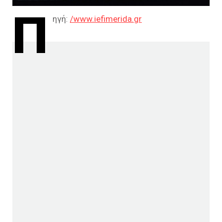
Π
ηγή:
/www.iefimerida.gr