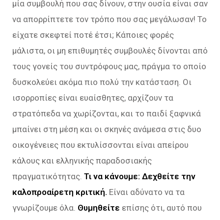
μία συμβουλή που σας δίνουν, στην ουσία είναι σαν
να απορρίπτετε τον τρόπο που σας μεγάλωσαν! Το
είχατε σκεφτεί ποτέ έτσι; Κάποιες φορές
μάλιστα, οι μη επιθυμητές συμβουλές δίνονται από
τους γονείς του συντρόφους μας, πράγμα το οποίο
δυσκολεύει ακόμα πιο πολύ την κατάσταση. Οι
ισορροπίες είναι ευαίσθητες, αρχίζουν τα
στρατόπεδα να χωρίζονται, και το παιδί ξαφνικά
μπαίνει στη μέση και οι σκηνές ανάμεσα στις δυο
οικογένειες που εκτυλίσσονται είναι απείρου
κάλους και ελληνικής παραδοσιακής
πραγματικότητας.
Τι να κάνουμε:
Δεχθείτε την
καλοπροαίρετη κριτική.
Είναι αδύνατο να τα
γνωρίζουμε όλα.
Θυμηθείτε
επίσης ότι, αυτό που