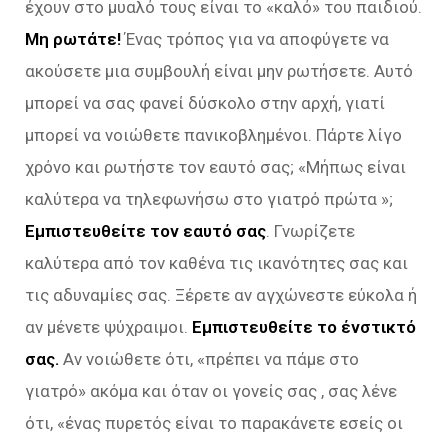
έχουν στο μυαλό τους είναι το «καλό» του παιδιού.
Μη ρωτάτε!
Ένας τρόπος για να αποφύγετε να
ακούσετε μια συμβουλή είναι μην ρωτήσετε. Αυτό
μπορεί να σας φανεί δύσκολο στην αρχή, γιατί
μπορεί να νοιώθετε πανικοβλημένοι. Πάρτε λίγο
χρόνο και ρωτήστε τον εαυτό σας; «Μήπως είναι
καλύτερα να τηλεφωνήσω στο γιατρό πρώτα »;
Εμπιστευθείτε τον εαυτό σας
. Γνωρίζετε
καλύτερα από τον καθένα τις ικανότητες σας και
τις αδυναμίες σας. Ξέρετε αν αγχώνεστε εύκολα ή
αν μένετε ψύχραιμοι.
Εμπιστευθείτε το ένστικτό
σας.
Αν νοιώθετε ότι, «πρέπει να πάμε στο
γιατρό» ακόμα και όταν οι γονείς σας , σας λένε
ότι, «ένας πυρετός είναι το παρακάνετε εσείς οι