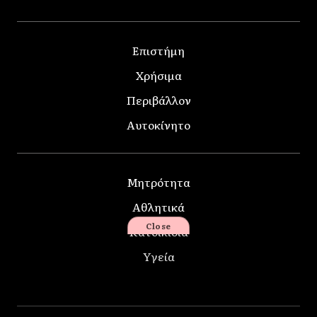
Επιστήμη
Χρήσιμα
Περιβάλλον
Αυτοκίνητο
Μητρότητα
Αθλητικά
Close
Κατοικίδια
Υγεία