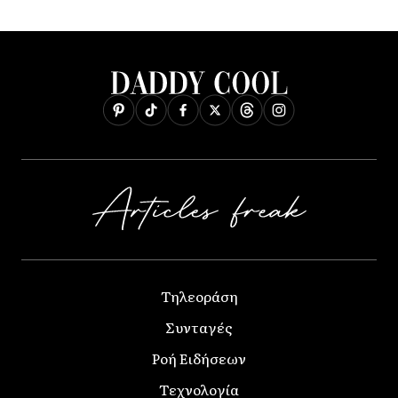
Τηλεοράση
Συνταγές
Ροή Ειδήσεων
Τεχνολογία