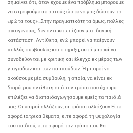
σημαίνει ότι, όταν έχουμε ένα πρόβλημα μπορούμε
να στραφούμε σε αυτούς ώστε να μας δώσουν τα
«φώτα τους»…Στην πραγματικότητα όμως, πολλές
οικογένειες, δεν αντιμετωπίζουν μια ιδανική
κατάσταση. Αντίθετα, ενώ μπορεί να παίρνουν
πολλές συμβουλές και στήριξη, αυτά μπορεί να
συνοδεύονται με κριτική και έλεγχο εκ μέρος των
γιαγιάδων και των παππούδων. Ή μπορεί να
ακούσουμε μία συμβουλή, η οποία, να είναι εκ
διαμέτρου αντίθετη από τον τρόπο που έχουμε
επιλέξει να διαπαιδαγωγήσουμε εμείς τα παιδιά
μας. Οι καιροί αλλάζουν, οι τρόποι αλλάζουν Είτε
αφορά ιατρικά θέματα, είτε αφορά τη ψυχολογία
του παιδιού, είτε αφορά τον τρόπο που θα