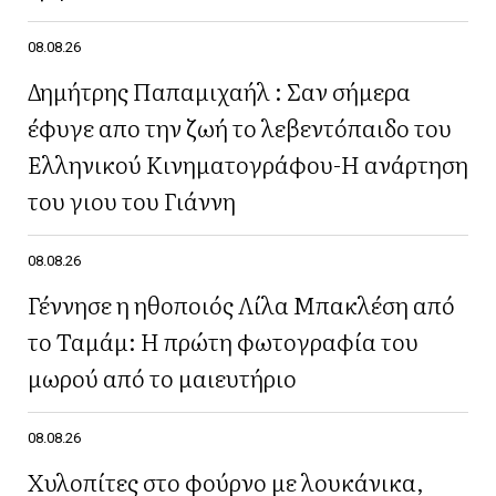
08.08.26
Δημήτρης Παπαμιχαήλ : Σαν σήμερα
έφυγε απο την ζωή το λεβεντόπαιδο του
Ελληνικού Κινηματογράφου-Η ανάρτηση
του γιου του Γιάννη
08.08.26
Γέννησε η ηθοποιός Λίλα Μπακλέση από
το Ταμάμ: Η πρώτη φωτογραφία του
μωρού από το μαιευτήριο
08.08.26
Χυλοπίτες στο φούρνο με λουκάνικα,