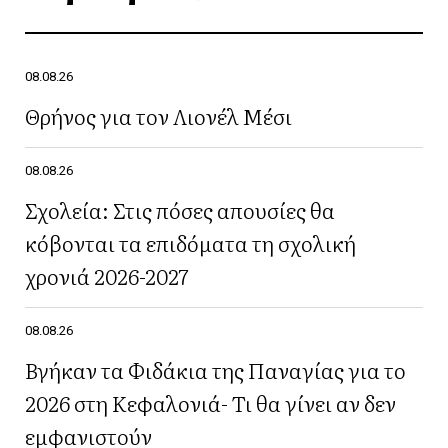
08.08.26
Θρήνος για τον Λιονέλ Μέσι
08.08.26
Σχολεία: Στις πόσες απουσίες θα
κόβονται τα επιδόματα τη σχολική
χρονιά 2026-2027
08.08.26
Βγήκαν τα Φιδάκια της Παναγίας για το
2026 στη Κεφαλονιά- Τι θα γίνει αν δεν
εμφανιστούν