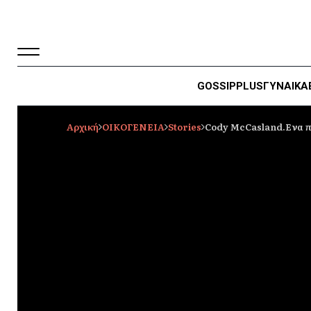
GOSSIP
PLUS
ΓΥΝΑΙΚΑ
Αρχική
ΟΙΚΟΓΕΝΕΙΑ
Stories
Cody McCasland.Ενα π