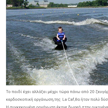
Το παιδί έχει αλλάξει μέχρι τώρα πάνω από 20 ζευγά
κερδοσκοπική οργάνωση,της La Caf,θα ήταν πολύ δύσκ
Η συγκεκριμένη οργάνωση έκανε δωρεά στην οικογένει