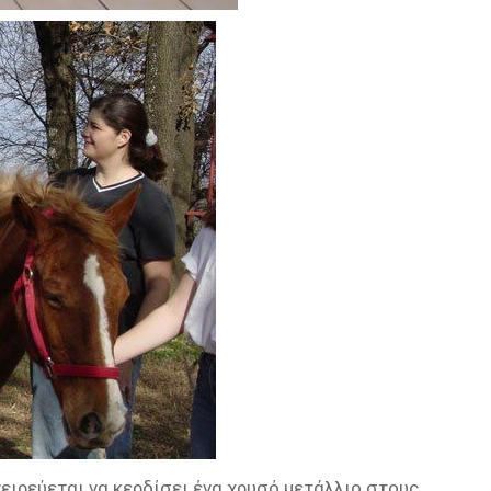
νειρεύεται να κερδίσει ένα χρυσό μετάλλιο στους