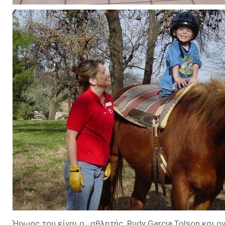
Ήρωας του είναι ο αθλητής Rudy Garcia Tolson και ο