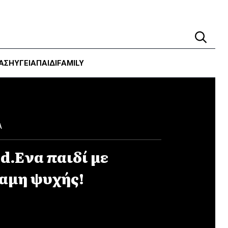
ΑΣΗ
ΥΓΕΊΑ
ΠΑΙΔΙ
FAMILY
Α
d.Ενα παιδί με
αμη ψυχής!