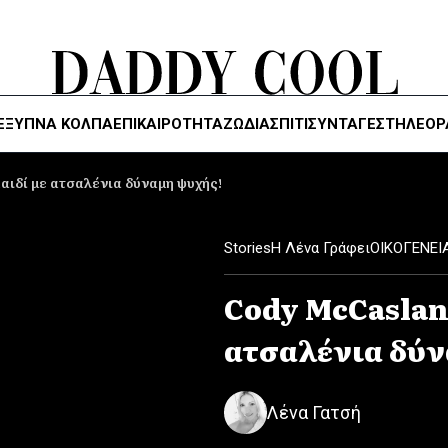
ΈΞΥΠΝΑ ΚΌΛΠΑ
ΕΠΙΚΑΙΡΟΤΗΤΑ
ΖΏΔΙΑ
ΣΠΙΤΙ
ΣΥΝΤΑΓΕΣ
ΤΗΛΕΌΡ
αιδί με ατσαλένια δύναμη ψυχής!
Stories
Η Λένα Γράφει
ΟΙΚΟΓΕΝΕΙ
Cody McCaslan
ατσαλένια δύν
Λένα Γατσή