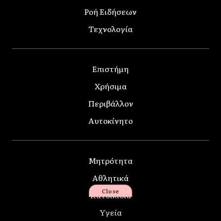
Ροή Ειδήσεων
Τεχνολογία
Επιστήμη
Χρήσιμα
Περιβάλλον
Αυτοκίνητο
Μητρότητα
Αθλητικά
Close
Κατοικίδια
Υγεία