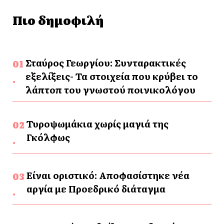
Πιο δημοφιλή
Σταύρος Γεωργίου: Συνταρακτικές
εξελίξεις- Τα στοιχεία που κρύβει το
λάπτοπ του γνωστού ποινικολόγου
Τυροψωμάκια χωρίς μαγιά της
Γκόλφως
Είναι οριστικό: Αποφασίστηκε νέα
αργία με Προεδρικό διάταγμα