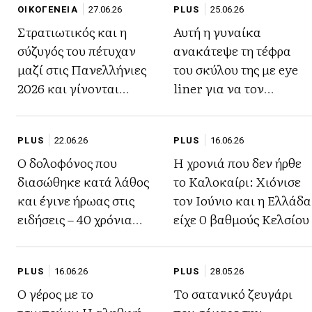
ΟΙΚΟΓΕΝΕΙΑ
27.06.26
PLUS
25.06.26
Στρατιωτικός και η
Αυτή η γυναίκα
σύζυγός του πέτυχαν
ανακάτεψε τη τέφρα
μαζί στις Πανελλήνιες
του σκύλου της με eye
2026 και γίνονται
liner για να τον
παράδειγμα προς
κουβαλά πάντα μαζί
μίμηση- «Τα όνειρα δεν
της (βίντεο)
PLUS
22.06.26
PLUS
16.06.26
έχουν ηλικία»
Ο δολοφόνος που
Η χρονιά που δεν ήρθε
διασώθηκε κατά λάθος
το Καλοκαίρι: Χιόνισε
και έγινε ήρωας στις
τον Ιούνιο και η Ελλάδα
ειδήσεις – 40 χρόνια
είχε 0 βαθμούς Κελσίου
μετά ανακάλυψαν τα
εγκλήματα του
PLUS
16.06.26
PLUS
28.05.26
Ο γέρος με το
Το σατανικό ζευγάρι