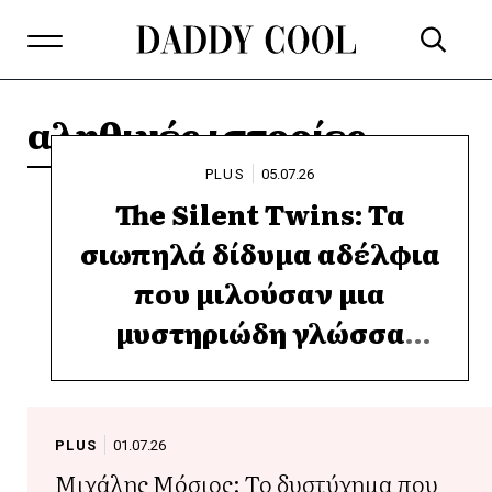
αληθινές ιστορίες
PLUS
05.07.26
The Silent Twins: Τα
σιωπηλά δίδυμα αδέλφια
που μιλούσαν μια
μυστηριώδη γλώσσα
μεταξύ τους και η
συγκατοίκηση με τον
Αντεροβγάλτη
PLUS
01.07.26
Μιχάλης Μόσιος: Το δυστύχημα που