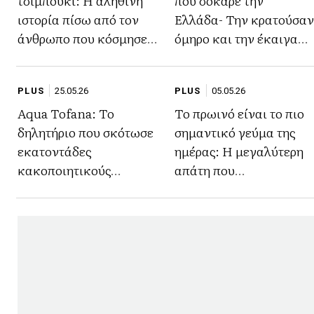
τσιμπούκι: Η αληθινή
που σόκαρε την
ιστορία πίσω από τον
Ελλάδα- Την κρατούσαν
άνθρωπο που κόσμησε
όμηρο και την έκαιγαν
τα σπίτια όλης της
για 4 μέρες στο τζάκι
Ελλάδας
PLUS
25.05.26
PLUS
05.05.26
Aqua Tofana: Το
Το πρωινό είναι το πιο
δηλητήριο που σκότωσε
σημαντικό γεύμα της
εκατοντάδες
ημέρας: Η μεγαλύτερη
κακοποιητικούς
απάτη που
συζύγους-Πως οι
δημιουργήθηκε από ένα
γυναίκες το έκρυβαν
διαφημιστικό τρικ
και πως
αποκαλύφθηκε;