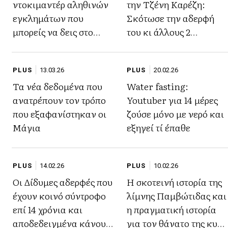
ντοκιμαντέρ αληθινών
την Τζένη Καρέζη:
εγκλημάτων που
Σκότωσε την αδερφή
μπορείς να δεις στο
του κι άλλους 2
Netflix
ανθρώπους για να
ξεπλύνει την
PLUS
13.03.26
PLUS
20.02.26
οικογενειακή ντροπή
Τα νέα δεδομένα που
Water fasting:
ανατρέπουν τον τρόπο
Youtuber για 14 μέρες
που εξαφανίστηκαν οι
ζούσε μόνο με νερό και
Μάγια
εξηγεί τί έπαθε
PLUS
14.02.26
PLUS
10.02.26
Οι Δίδυμες αδερφές που
Η σκοτεινή ιστορία της
έχουν κοινό σύντροφο
λίμνης Παμβώτιδας και
επί 14 χρόνια και
η πραγματική ιστορία
αποδεδειγμένα κάνουν
για τον θάνατο της κυρά