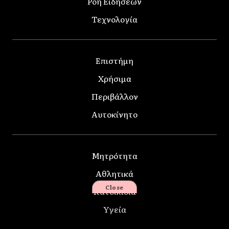
Ροή Ειδήσεων
Τεχνολογία
Επιστήμη
Χρήσιμα
Περιβάλλον
Αυτοκίνητο
Μητρότητα
Αθλητικά
Close
Κατοικίδια
Υγεία