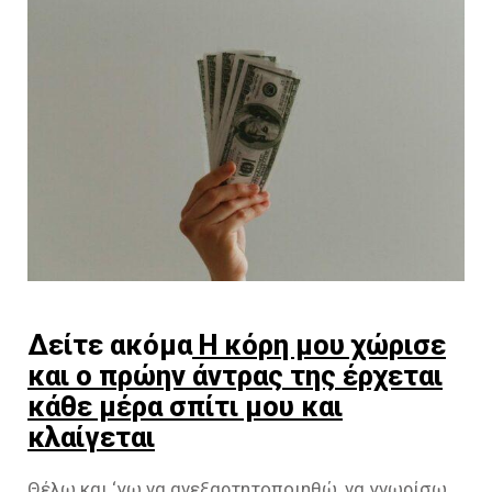
Δείτε ακόμα
Η κόρη μου χώρισε
και ο πρώην άντρας της έρχεται
κάθε μέρα σπίτι μου και
κλαίγεται
Θέλω και ‘γω να ανεξαρτητοποιηθώ, να γνωρίσω