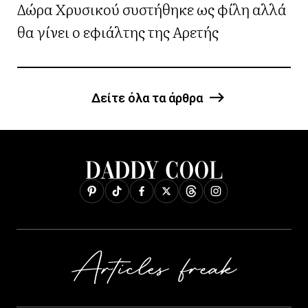
Δώρα Χρυσικού συστήθηκε ως φίλη αλλά
θα γίνει ο εφιάλτης της Αρετής
Δείτε όλα τα άρθρα