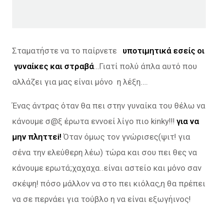
Σταματήστε να το παίρνετε
υποτιμητικά εσείς οι
γυναίκες και στραβά
…Γιατί πολύ άπλα αυτό που
αλλάζει για μας είναι μόνο η λέξη….
Ένας άντρας όταν θα πει στην γυναίκα του θέλω να
κάνουμε σ@ξ έρωτα εννοεί λίγο πιο kinky!!!
για να
μην πληττεi!
Όταν όμως τον γνώρισες(ψιτ! για
σένα την ελεύθερη λέω) τώρα και σου πει θες να
κάνουμε ερωτά;χαχαχα..είναι αστείο και μόνο σαν
σκέψη! πόσο μάλλον να στο πει κιόλας,η θα πρέπει
να σε περνάει για τούβλο η να είναι εξωγήινος!