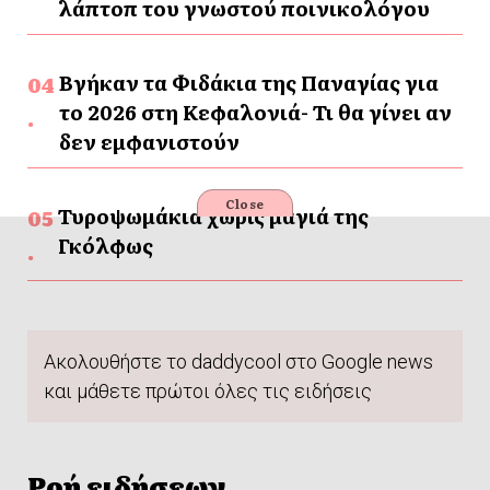
λάπτοπ του γνωστού ποινικολόγου
Βγήκαν τα Φιδάκια της Παναγίας για
το 2026 στη Κεφαλονιά- Τι θα γίνει αν
δεν εμφανιστούν
Close
Τυροψωμάκια χωρίς μαγιά της
Γκόλφως
Ακολουθήστε το daddycool στο Google news
και μάθετε πρώτοι όλες τις ειδήσεις
Ροή ειδήσεων