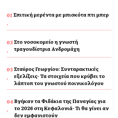
Σπιτική μερέντα με μπισκότα πτι μπερ
Στο νοσοκομείο η γνωστή
τραγουδίστρια Ανδρομάχη
Σταύρος Γεωργίου: Συνταρακτικές
εξελίξεις- Τα στοιχεία που κρύβει το
λάπτοπ του γνωστού ποινικολόγου
Βγήκαν τα Φιδάκια της Παναγίας για
το 2026 στη Κεφαλονιά- Τι θα γίνει αν
δεν εμφανιστούν