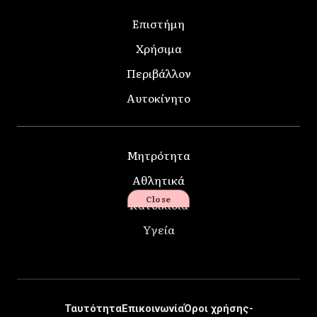
Επιστήμη
Χρήσιμα
Περιβάλλον
Αυτοκίνητο
Μητρότητα
Αθλητικά
Close
Κατοικίδια
Υγεία
Ταυτότητα
Επικοινωνία
Όροι χρήσης-