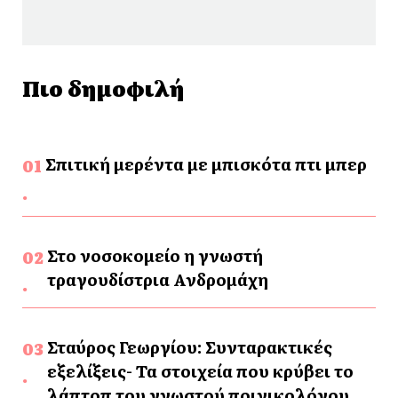
Πιο δημοφιλή
Σπιτική μερέντα με μπισκότα πτι μπερ
Στο νοσοκομείο η γνωστή
τραγουδίστρια Ανδρομάχη
Σταύρος Γεωργίου: Συνταρακτικές
εξελίξεις- Τα στοιχεία που κρύβει το
λάπτοπ του γνωστού ποινικολόγου