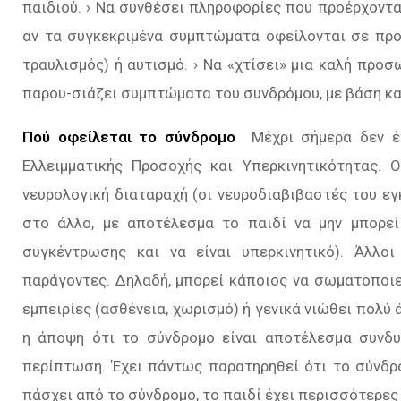
παιδιού. › Να συνθέσει πληροφορίες που προέρχοντα
αν τα συγκεκριµένα συµπτώµατα οφείλονται σε προ
τραυλισµός) ή αυτισµό. › Να «χτίσει» µια καλή πρoσω
παρου-σιάζει συµπτώµατα του συνδρόµου, µε βάση κα
Πού οφείλεται το σύνδροµο
Μέχρι σήμερα δεν έχ
Ελλειµµατικής Προσοχής και Υπερκινητικότητας. 
νευρολογική διαταραχή (οι νευροδιαβιβαστές του ε
στο άλλο, µε αποτέλεσµα το παιδί να µην µπορεί
συγκέντρωσης και να είναι υπερκινητικό). Άλλο
παράγοντες. ∆ηλαδή, µπορεί κάποιος να σωµατοποιε
εµπειρίες (ασθένεια, χωρισμό) ή γενικά νιώθει πολύ 
η άποψη ότι το σύνδροµο είναι αποτέλεσμα συνδ
περίπτωση. Έχει πάντως παρατηρηθεί ότι το σύνδρο
πάσχει από το σύνδροµο, το παιδί έχει περισσότερες