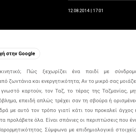
12.08.2014 | 17:01
γή στην Google
ρκινητικό; Πώς ξεχωρίζει ένα παιδί με σύνδροµ
πό ζωντάνια και ενεργητικότητα; Αν το μικρό σας µοιάζε
 γνωστό καρτούν, τον Ταζ, το τέρας της Ταζμανίας, µη
όβλημα, επειδή απλώς τρέχει σαν τη σβούρα ή ορισµένε
ιδρά µε αυτό τον τρόπο γιατί κάτι του προκαλεί άγχος 
 τα προλάβετε όλα. Είναι σπάνιες οι περιπτώσεις που έν
αρορµητικότητας. Σύµφωνα µε επιδηµιολογικά στοιχεία