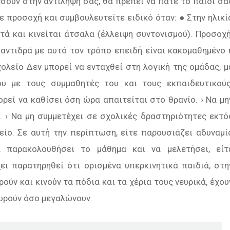
έσουν στην αντίληψή σας, θα πρέπει να πάτε το παιδί σα
ε προσοχή και συμβουλευτείτε ειδικό όταν: ● Στην ηλικί
ά και κινείται άτσαλα (έλλειψη συντονισµού). Προσοχή
αντιδρά µε αυτό τον τρόπο επειδή είναι κακοµαθημένο 
ολείο ∆εν μπορεί να ενταχθεί στη λογική της ομάδας, μ
υ µε τους συµµαθητές του και τους εκπαιδευτικούς
πορεί να καθίσει όση ώρα απαιτείται στο θρανίο. › Να µη
. › Να µη συμμετέχει σε σχολικές δραστηριότητες εκτό
είο. Σε αυτή την περίπτωση, είτε παρουσιάζει αδυναμί
 παρακολουθήσει το μάθηµα και να μελετήσει, είτ
χει παρατηρηθεί ότι ορισµένα υπερκινητικά παιδιά, στη
ρούν και κινούν τα πόδια και τα χέρια τους νευρικά, έχου
ωρούν όσο μεγαλώνουν.