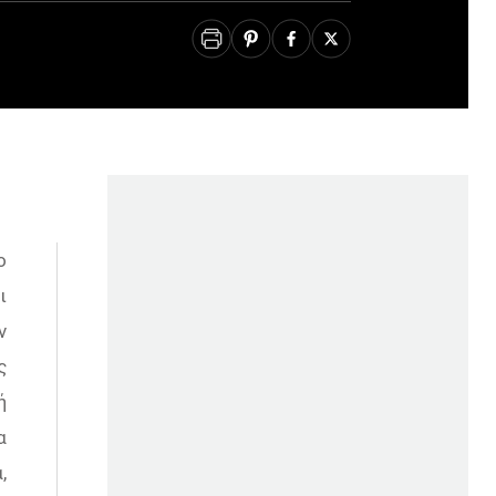
ο
ι
ν
ς
ή
α
,