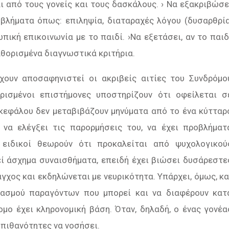
ι από τους γονείς και τους δασκάλους. › Να εξακριβώσε
βλήµατα όπως: επιληψία, διαταραχές λόγου (δυσαρθρία
πική επικoινωνία µε τo παιδί. ›Να εξετάσει, αν το παιδ
θορισµένα διαγνωστικά κριτήρια.
ουν αποσαφηνιστεί οι ακριβείς αιτίες του Συνδρόµο
Ορισµένοι επιστήµονες υποστηρίζουν ότι οφείλεται σ
γκεφάλου δεν µεταβιβάζουν µηνύµατα από το ένα κύτταρ
 να ελέγξει τις παρορµήσεις του, να έχει προβλήµατ
ι ειδικοί θεωρούν ότι προκαλείται από ψυχολογικού
ί άσχηµα συναισθήµατα, επειδή έχει βιώσει δυσάρεστε
άγχος και εκδηλώνεται µε νευρικότητα. Υπάρχει, όµως, κα
υασµού παραγόντων που µπορεί και να διαφέρουν κατ
µο έχει κληρονοµική βάση. Όταν, δηλαδή, ο ένας γονέα
 πιθανότητες να νοσήσει.