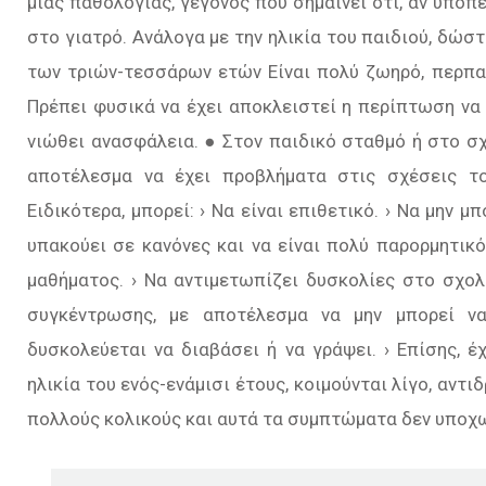
μιας παθολογίας, γεγονός που σημαίνει ότι, αν υποπ
στο γιατρό. Ανάλογα µε την ηλικία του παιδιού, δώστ
των τριών-τεσσάρων ετών Είναι πολύ ζωηρό, περπατ
Πρέπει φυσικά να έχει αποκλειστεί η περίπτωση να 
νιώθει ανασφάλεια. ● Στον παιδικό σταθμό ή στο σχ
αποτέλεσμα να έχει προβλήµατα στις σχέσεις το
Ειδικότερα, μπορεί: › Να είναι επιθετικό. › Να μην μ
υπακούει σε κανόνες και να είναι πολύ παρορμητικό
μαθήματος. › Να αντιμετωπίζει δυσκολίες στο σχολ
συγκέντρωσης, με αποτέλεσµα να μην μπορεί να
δυσκολεύεται να διαβάσει ή να γράψει. › Επίσης, έ
ηλικία του ενός-ενάμισι έτους, κοιμούνται λίγο, αντιδ
πολλούς κολικούς και αυτά τα συμπτώματα δεν υποχ