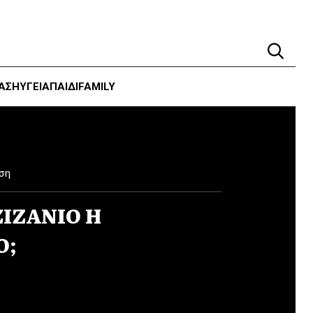
ΑΣΗ
ΥΓΕΊΑ
ΠΑΙΔΙ
FAMILY
ση
ΖΙΖΑΝΙΟ Η
Ο;