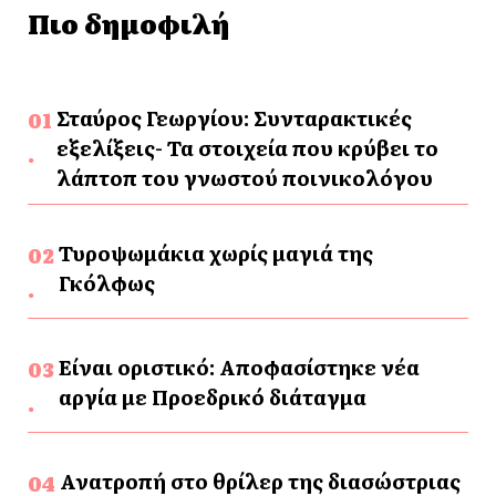
Πιο δημοφιλή
Σταύρος Γεωργίου: Συνταρακτικές
εξελίξεις- Τα στοιχεία που κρύβει το
λάπτοπ του γνωστού ποινικολόγου
Τυροψωμάκια χωρίς μαγιά της
Γκόλφως
Είναι οριστικό: Αποφασίστηκε νέα
αργία με Προεδρικό διάταγμα
Ανατροπή στο θρίλερ της διασώστριας