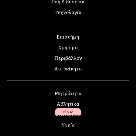
Ροή Ειδήσεων
Τεχνολογία
Επιστήμη
Χρήσιμα
Περιβάλλον
Αυτοκίνητο
Μητρότητα
Αθλητικά
Close
Κατοικίδια
Υγεία